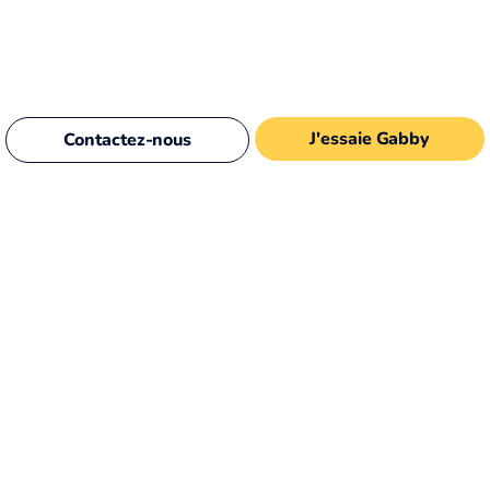
J'essaie Gabby
Contactez-nous
Haut de page
© Gabby
contact@gabby-appli.com
01 89 71 34 76